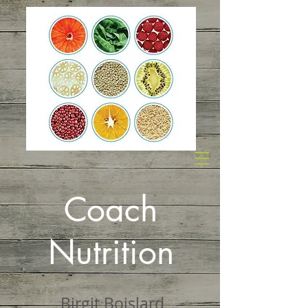
Coach
Nutrition
Birgit Boislard