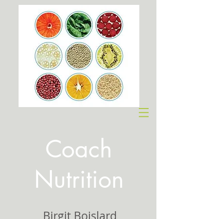
Coach
Nutrition
Birgit Boislard