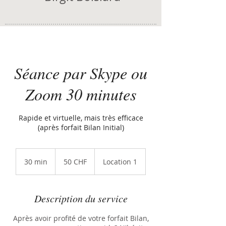
Séance par Skype ou
Zoom 30 minutes
Rapide et virtuelle, mais très efficace
(après forfait Bilan Initial)
50
francs
30 min
3
50 CHF
Location 1
suisses
0
m
i
Description du service
n
Après avoir profité de votre forfait Bilan,