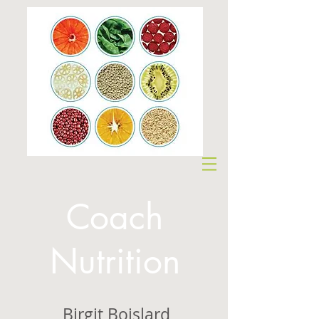
Coach
Nutrition
Birgit Boislard