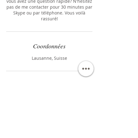
vous avez une question rapide? N'hésitez
pas de me contacter pour 30 minutes par
Skype ou par téléphone. Vous voilà
rassuré!
Coordonnées
Lausanne, Suisse
Birgit Boislard
Nutrition fonctionnelle et Micronutrition
Functional and orthomolecular Nutrition
Funktionelle und orthomekuläre