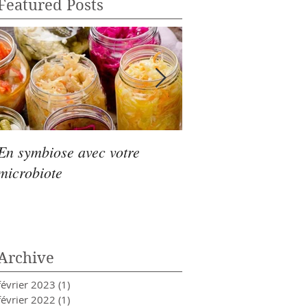
Featured Posts
En symbiose avec votre
Menu de Noël, en bu
microbiote
options
Archive
février 2023
(1)
1 post
février 2022
(1)
1 post