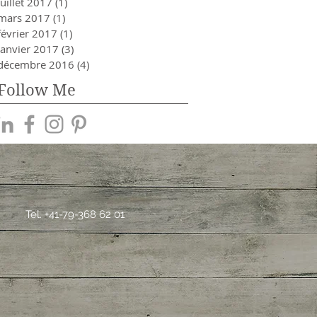
juillet 2017
(1)
1 post
mars 2017
(1)
1 post
février 2017
(1)
1 post
janvier 2017
(3)
3 posts
décembre 2016
(4)
4 posts
Follow Me
Tel. +41-79-368 62 01