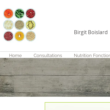
Coach Nutr
Birgit Boislard
Home
Consultations
Nutrition Fonctio