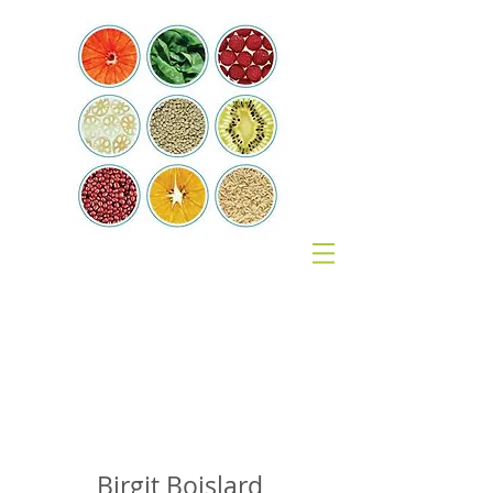
Coach
Nutrition
Birgit Boislard