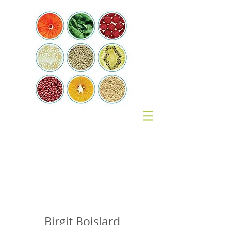
Coach
Nutrition
Birgit Boislard