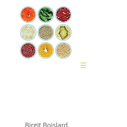
Coach
Nutrition
Birgit Boislard