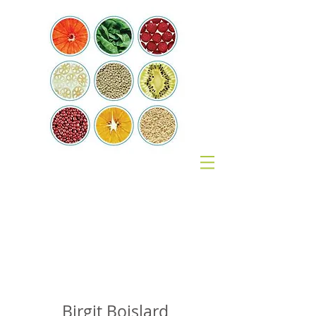
Coach
Nutrition
Birgit Boislard