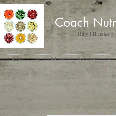
Coach Nutr
Birgit Boislard
Home
Consultations
Nutrition Fonctio