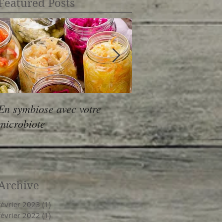
Featured Posts
En symbiose avec votre
Menu de Noël, en bu
microbiote
options
Archive
février 2023
(1)
1 post
février 2022
(1)
1 post