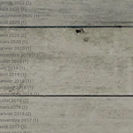
janvier 2022
(1)
1 post
août 2021
(1)
1 post
septembre 2020
(1)
1 post
août 2020
(1)
1 post
juin 2020
(1)
1 post
avril 2020
(2)
2 posts
mars 2020
(1)
1 post
janvier 2020
(1)
1 post
décembre 2019
(1)
1 post
juillet 2019
(1)
1 post
juin 2019
(1)
1 post
avril 2019
(1)
1 post
janvier 2019
(1)
1 post
octobre 2018
(1)
1 post
septembre 2018
(1)
1 post
juillet 2018
(2)
2 posts
mars 2018
(1)
1 post
janvier 2018
(2)
2 posts
novembre 2017
(1)
1 post
août 2017
(3)
3 posts
juillet 2017
(1)
1 post