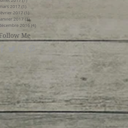
mars 2017
(1)
1 post
février 2017
(1)
1 post
janvier 2017
(3)
3 posts
décembre 2016
(4)
4 posts
Follow Me