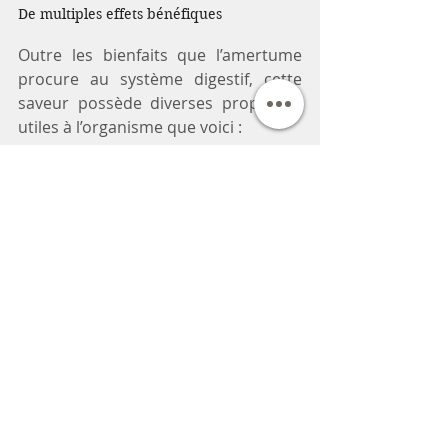
De multiples effets bénéfiques
Outre les bienfaits que l’amertume 
procure au système digestif, cette 
saveur possède diverses propriétés 
utiles à l’organisme que voici :
Refroidissante, utile en cas de 
fièvre ou autres conditions « 
chaudes »  
Soulage les démangeaisons et 
soigne les problèmes de peau  
Élimine la masse adipeuse et les 
déchets accumulés  
Antipoison, bactéricide et 
vermicide  
Assèche les excès d’humidité 
dans l’organisme  
Permet aux nausées d’aboutir, 