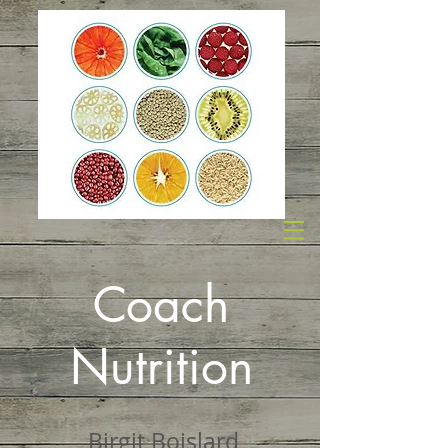
Coach
Nutrition
Birgit Boislard